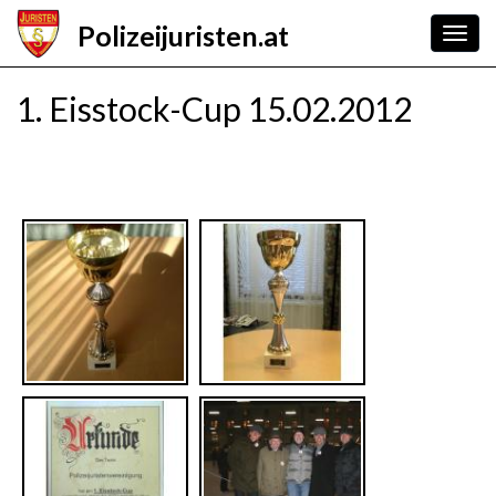
Skip
Polizeijuristen.at
to
Togg
main
navig
content
1. Eisstock-Cup 15.02.2012