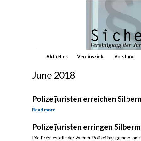
Skip
to
main
content
Aktuelles
Vereinsziele
Vorstand
June 2018
Polizeijuristen erreichen Silbe
Read more
about
Polizeijuristen
erreichen
Polizeijuristen erringen Silber
Silbermedaille
beim
Die Pressestelle der Wiener Polizei hat gemeinsam