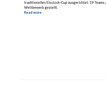
Eisstock-
traditionellen Eisstock-Cup ausgerichtet. 19 Teams
Cup
Wettbewerb gestellt.
2018
Read more
about
Polizeijuristen
erringen
Silbermedaille
beim
Eisstock-
Cup
der
LPD
Wien