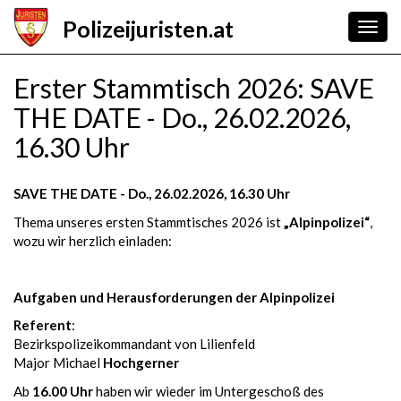
Skip
Polizeijuristen.at
to
Togg
main
navig
content
Erster Stammtisch 2026: SAVE
THE DATE - Do., 26.02.2026,
16.30 Uhr
SAVE THE DATE - Do., 26.02.2026, 16.30 Uhr
Thema unseres ersten Stammtisches 2026 ist
„Alpinpolizei“
,
wozu wir herzlich einladen:
Aufgaben und Herausforderungen der Alpinpolizei
Referent
:
Bezirkspolizeikommandant von Lilienfeld
Major Michael
Hochgerner
Ab
16.00 Uhr
haben wir wieder im Untergeschoß des